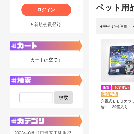
ペット用
ログイン
新規会員登録
4
件中 1〜4件目
カートは空です
検索
充電式ＬＥＤカラ
輪Ｌ 20個入り
2026年8月11日激安王誕生祝