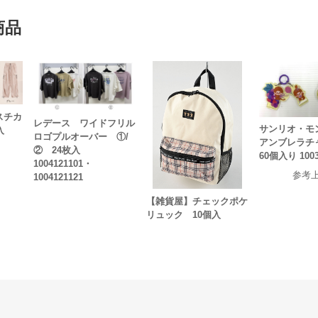
商品
スチカ
レデース ワイドフリル
サンリオ・
入
ロゴプルオーバー ①/
アンブレラ
② 24枚入
60個入り 1003
1004121101・
参考
1004121121
【雑貨屋】チェックポケ
リュック 10個入