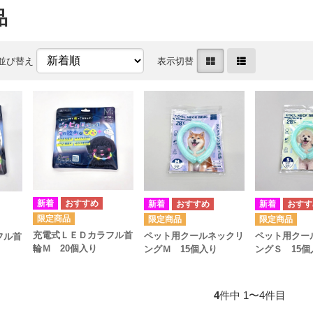
品
並び替え
表示切替
充電式ＬＥＤカラフル首
ペット用クールネックリ
ペット用クー
フル首
輪Ｍ 20個入り
ングＭ 15個入り
ングＳ 15個
4
件中 1〜4件目