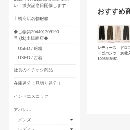
い！激安記念日開催します！
おすすめ
土橋商店名物服箱
◆古物第304401308190
号 (株)土橋商店◆
レディース ドロ
USED / 服箱
ーゴパンツ 10枚
USED / 古着
1003545481
社長のイチオシ商品
在庫処分！見切り処分！
インドエスニック
アパレル
メンズ
レディス