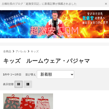
土橋社長のブログ「超激安日記」に新着記事が掲載されました
全商品
アパレル
キッズ
キッズ ルームウェア・パジャマ
1
件中 1〜1件目
並び替え
表示切替