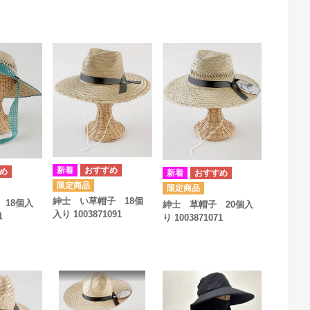
紳士 い草帽子 18個
 18個入
紳士 草帽子 20個入
入り 1003871091
1
り 1003871071