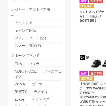
レジャー・アウトドア用
タレ付きバイザー
品
み） 36個入り
1003739561
アウトドア
キャンプ用品
マリン・プール雑貨
スノー（雪遊び）
スポーツブランド
FILA フィラ
NORTHFACE ノースフェ
イス
PUMA プーマ
【NEW ERA】ニ
ラ NOS WASHE
RUSTY ラスティ
9TWENTY
NEYYAN/LOSDO
adidas アディダス
ズ調整可能 キャップ