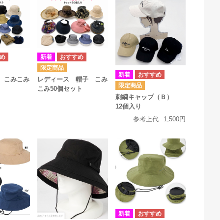
 こみこみ
レディース 帽子 こみ
こみ50個セット
刺繍キャップ（Ｂ）
12個入り
参考上代
1,500円