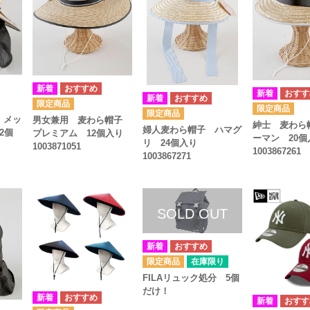
 メッ
男女兼用 麦わら帽子
紳士 麦わら
婦人麦わら帽子 ハマグ
2個
プレミアム 12個入り
ーマン 20個
リ 24個入り
1003871051
1003867261
1003867271
在庫限り
FILAリュック処分 5個
だけ！