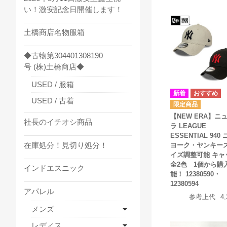
い！激安記念日開催します！
土橋商店名物服箱
◆古物第304401308190
号 (株)土橋商店◆
USED / 服箱
USED / 古着
【NEW ERA】ニ
社長のイチオシ商品
ラ LEAGUE
ESSENTIAL 940
在庫処分！見切り処分！
ヨーク・ヤンキース
イズ調整可能 キャ
全2色 1個から購
インドエスニック
能！ 12380590・
12380594
アパレル
参考上代
4
メンズ
レディス