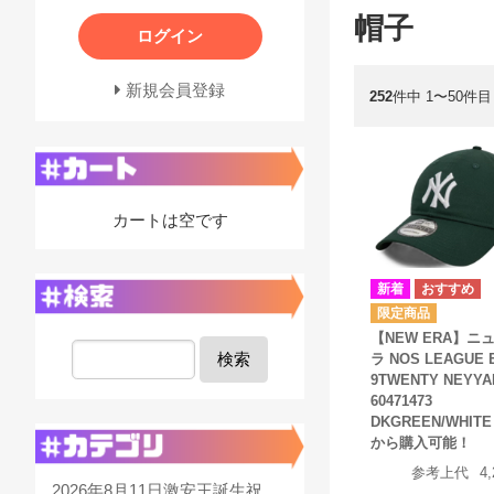
帽子
ログイン
新規会員登録
252
件中 1〜50件目
カートは空です
【NEW ERA】ニ
検索
ラ NOS LEAGUE 
9TWENTY NEYYA
60471473
DKGREEN/WHITE
から購入可能！
参考上代
4
2026年8月11日激安王誕生祝