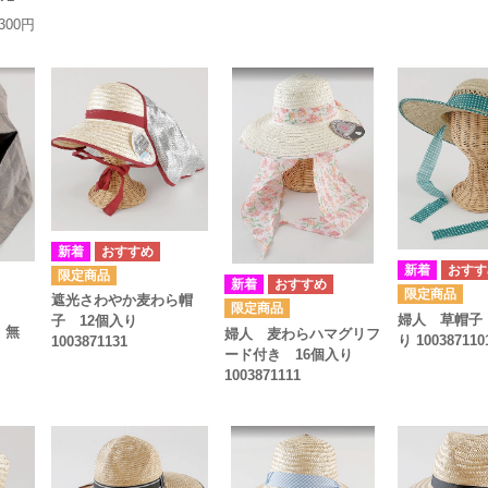
,300円
遮光さわやか麦わら帽
婦人 草帽子
子 12個入り
 無
婦人 麦わらハマグリフ
り 100387110
1003871131
ード付き 16個入り
1003871111