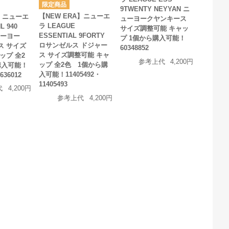
9TWENTY NEYYAN ニ
【NEW ERA】ニューエ
A】ニューエ
ューヨークヤンキース
ラ LEAGUE
L 940
サイズ調整可能 キャッ
ESSENTIAL 9FORTY
ューヨー
プ 1個から購入可能！
ロサンゼルス ドジャー
ス サイズ
60348852
ス サイズ調整可能 キャ
ップ 全2
参考上代
4,200円
ップ 全2色 1個から購
購入可能！
入可能！11405492・
636012
11405493
代
4,200円
参考上代
4,200円