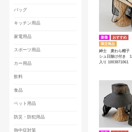
バッグ
キッチン用品
家電用品
スポーツ用品
紳士 麦わら帽子
シュ日除け付き 1
入り 1003871061
カー用品
飲料
食品
ペット用品
防災・防犯用品
熱中症対策