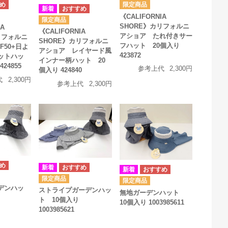
《CALIFORNIA
SHORE》カリフォルニ
IA
《CALIFORNIA
アショア たれ付きサー
リフォルニ
SHORE》カリフォルニ
フハット 20個入り
F50+日よ
アショア レイヤード風
423872
ットハッ
インナー柄ハット 20
24855
参考上代
2,300円
個入り 424840
代
2,300円
参考上代
2,300円
デンハッ
ストライプガーデンハッ
無地ガーデンハット
ト 10個入り
10個入り 1003985611
1003985621