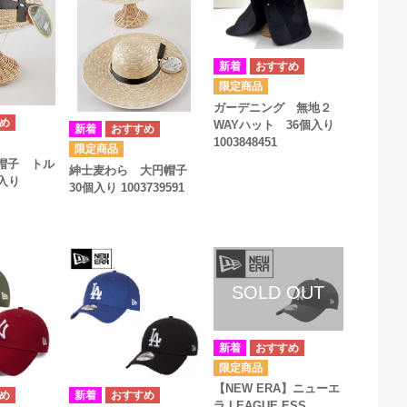
ガーデニング 無地２
WAYハット 36個入り
1003848451
帽子 トル
紳士麦わら 大円帽子
入り
30個入り 1003739591
【NEW ERA】ニューエ
ラ LEAGUE ESS