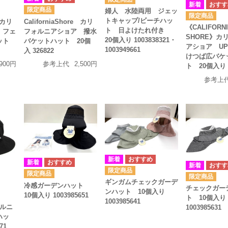
婦人 水陸両用 ジェッ
トキャップ/ビーチハッ
e カリ
CaliforniaShore カリ
《CALIFORN
ト 日よけたれ付き
 フェ
フォルニアショア 撥水
SHORE》カ
20個入り 1003838321・
ハット
バケットハット 20個
アショア UP
1003949661
入 326822
けつば広バケ
,900円
参考上代
2,500円
ト 20個入り 4
参考上
ギンガムチェックガーデ
冷感ガーデンハット
チェックガー
ンハット 10個入り
10個入り 1003985651
ト 10個入り
1003985641
ォルニ
1003985631
ハッ
71