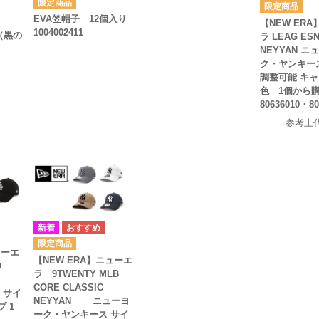
EVA笠帽子 12個入り
【NEW ER
1004002411
（黒の
ラ LEAG ESN
NEYYAN ニ
ク・ヤンキー
調整可能 キャ
色 1個から
80636010・80
参考上
ューエ
【NEW ERA】ニューエ
D
ラ 9TWENTY MLB
CORE CLASSIC
D サイ
NEYYAN ニューヨ
 1
ーク・ヤンキース サイ