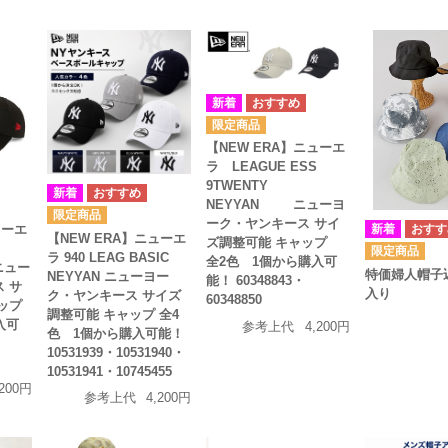
【NEW ERA】ニューエ
ラ LEAGUE ESS
9TWENTY
NEYYAN ニューヨ
ーク・ヤンキース サイ
ューエ
【NEW ERA】ニューエ
ズ調整可能 キャップ
ラ 940 LEAG BASIC
全2色 1個から購入可
 ニュー
特価婦人帽子込
NEYYAN ニューヨー
能！ 60348843・
 サ
入り
ク・ヤンキース サイズ
60348850
ップ
調整可能 キャップ 全4
入可
参考上代
4,200円
色 1個から購入可能！
10531939・10531940・
10531941・10745455
,200円
参考上代
4,200円