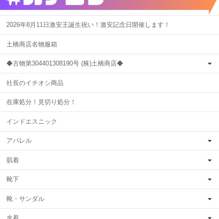
2026年8月11日激安王誕生祝い！激安記念日開催します！
土橋商店名物服箱
◆古物第304401308190号 (株)土橋商店◆
社長のイチオシ商品
在庫処分！見切り処分！
インドエスニック
アパレル
肌着
靴下
靴・サンダル
水着