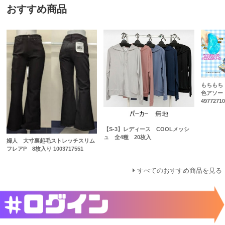
おすすめ商品
もちもち
色アソー
49772710
【S-3】レディース COOLメッシ
ュ 全4種 20枚入
婦人 大寸裏起毛ストレッチスリム
フレアP 8枚入り 1003717551
すべてのおすすめ商品を見る