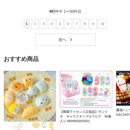
487
件中 1〜50件目
1
2
3
4
5
6
7
8
9
10
おすすめ商品
最強ハン
【韓国ライセンス正規品】サンリ
HAC543
オ キャラクターズカラビナ 96個
入り 8809955833563