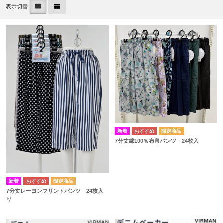
表示切替
7分丈綿100％布帛パンツ 24枚入
7分丈レーヨンプリントパンツ 24枚入
り