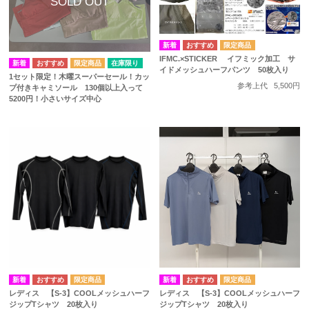
IFMC.×STICKER イフミック加工 サ
在庫限り
イドメッシュハーフパンツ 50枚入り
1セット限定！木曜スーパーセール！カッ
参考上代
5,500円
プ付きキャミソール 130個以上入って
5200円！小さいサイズ中心
レディス 【S-3】COOLメッシュハーフ
レディス 【S-3】COOLメッシュハーフ
ジップTシャツ 20枚入り
ジップTシャツ 20枚入り