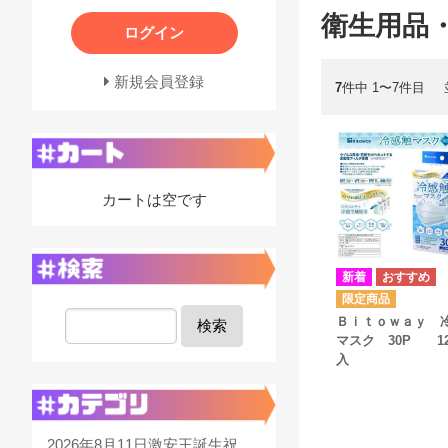
衛生用品
ログイン
新規会員登録
7
件中 1〜7件目
カートは空です
Ｂｉｔｏｗａｙ 
検索
マスク 30P 1
入
2026年8月11日激安王誕生祝