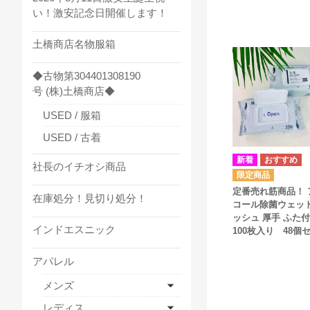
い！激安記念日開催します！
土橋商店名物服箱
◆古物第304401308190
号 (株)土橋商店◆
USED / 服箱
USED / 古着
社長のイチオシ商品
定番売れ筋商品！ 
在庫処分！見切り処分！
コール除菌ウェッ
ッシュ 厚手 ふた
インドエスニック
100枚入り 48個
アパレル
メンズ
レディス