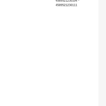
4589521230104・
4589521230111