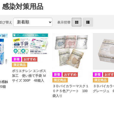
・感染対策用品
並び替え
表示切替
ポリエチレン エンボス
加工 使い捨て手袋 Ｍ
サイズ 300P 48箱入
冷感触
３Ｄバイカ
３Ｄバイカラーマスク１
20箱
グレージュ 
０Ｐ５色アソート 100
袋入り