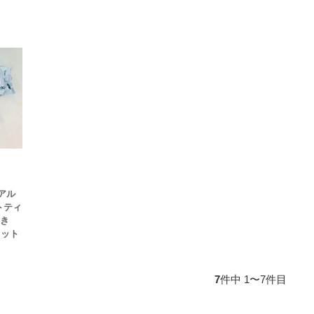
アル
トティ
付き
セット
7
件中 1〜7件目