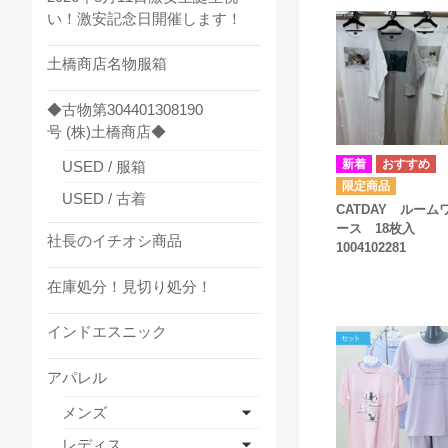
い！激安記念日開催します！
土橋商店名物服箱
◆古物第304401308190
号 (株)土橋商店◆
USED / 服箱
USED / 古着
CATDAY ルーム
ース 18枚入
社長のイチオシ商品
1004102281
在庫処分！見切り処分！
インドエスニック
アパレル
メンズ
レディス