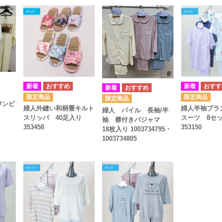
ワンピ
婦人外縫い和柄畳キルト
婦人半袖ブラ
婦人 パイル 長袖/半
スリッパ 40足入り
スーツ 8セ
袖 襟付きパジャマ
353458
353150
18枚入り 1003734795・
1003734805