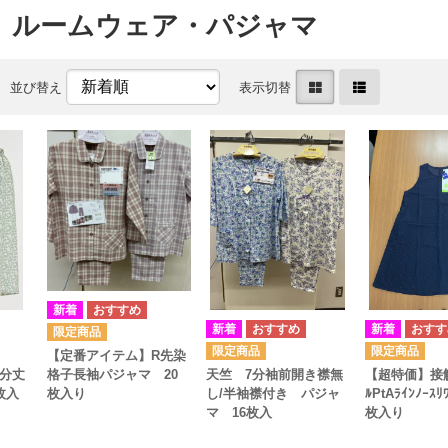
 ルームウェア・パジャマ
並び替え
表示切替
【定番アイテム】R先染
8分丈
天竺 7分袖前開き襟無
【超特価】接触
格子長袖パジャマ 20
枚入
し/半袖襟付き パジャ
ﾙPtAﾗｲﾝﾉｰｽﾘ
枚入り
マ 16枚入
枚入り