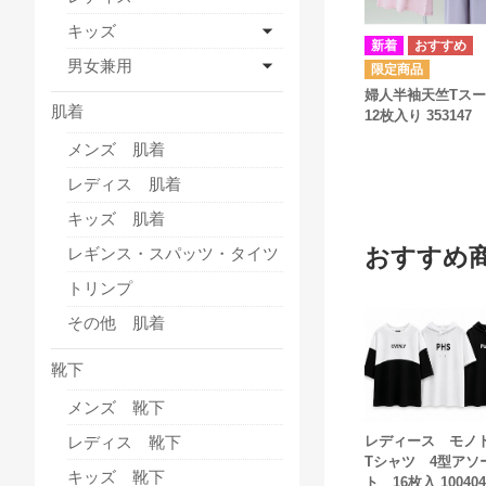
キッズ
男女兼用
婦人半袖天竺Tス
肌着
12枚入り 353147
メンズ 肌着
レディス 肌着
キッズ 肌着
おすすめ
レギンス・スパッツ・タイツ
トリンプ
その他 肌着
靴下
メンズ 靴下
レディス 靴下
レディース モノ
Tシャツ 4型アソ
キッズ 靴下
ト 16枚入 100404