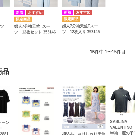
婦人7分袖天竺Tスー
ーツ
婦人7分袖天竺Tスー
ツ 12枚入り 353145
ツ 12枚セット 353146
15
件中 1〜15件目
商品
SABLINA
トーン
VALENTI
ー
半袖 鹿の
2881
柄込みしゃりしゃり天竺