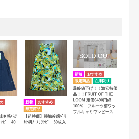
在庫限り
最終値下げ！！激安特価
品！！FRUIT OF THE
LOOM 定価6490円綿
100％ フルーツ柄ワッ
フルキャミワンピース
冷感ｴｽﾃ
【超特価】接触冷感ﾍﾟﾘ
ﾜﾝﾋﾟ 40
ｶﾝ柄ﾉｰｽﾘﾜﾝﾋﾟ 30枚入