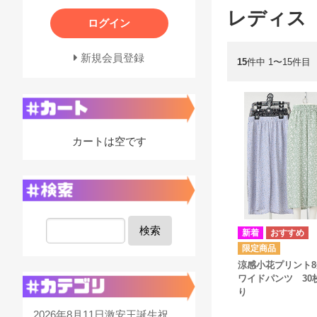
レディス
ログイン
新規会員登録
15
件中 1〜15件目
カートは空です
検索
涼感小花プリント
ワイドパンツ 30
り
2026年8月11日激安王誕生祝