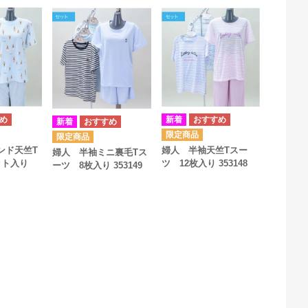
ンド天竺T
婦人 半袖天竺Tスー
婦人 半袖ミニ裏毛Tス
ット入り
ツ 12枚入り 353148
ーツ 8枚入り 353149