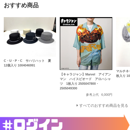
おすすめ商品
C・U・P・C サハリハット 夏
12個入り 1004046991
マルチネ
【キャラジャン】Marvel アイアン
枚入り 100
マン ハイスピオード アロハシャ
ツ 1枚入り 2505047800・
2505049300
参考上代
6,000円
すべてのおすすめ商品を見る