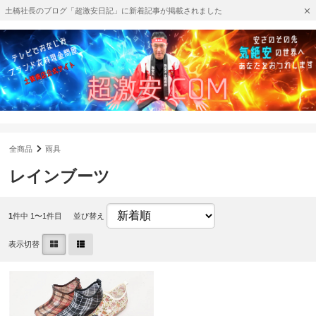
土橋社長のブログ「超激安日記」に新着記事が掲載されました
全商品
雨具
レインブーツ
1
件中 1〜1件目
並び替え
表示切替