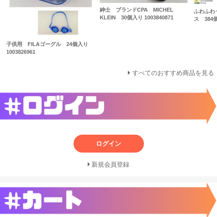
紳士 ブランドCPA MICHEL
ふわふわ
KLEIN 30個入り 1003840871
ス 384個
子供用 FILAゴーグル 24個入り
1003826961
すべてのおすすめ商品を見る
ログイン
新規会員登録