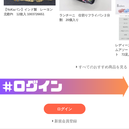
【YoKaパン】インド製 レーヨン
北欧Pt 12枚入 1003726651
ランチーニ 仕切りフライパン２分
割 20個入り
レディー
ムアソー
ト 72足入
すべてのおすすめ商品を見る
ログイン
新規会員登録