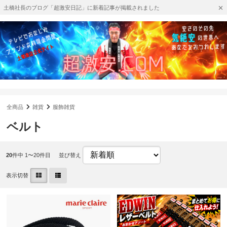
土橋社長のブログ「超激安日記」に新着記事が掲載されました
全商品
雑貨
服飾雑貨
ベルト
20
件中 1〜20件目
並び替え
表示切替