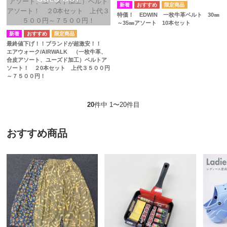
特価！ EDWIN 一枚牛革ベルト 30㎜
～35㎜アソート 10本セット
最終値下げ！！ブランドが超激安！！
エアウォーク/AIRWALK （一枚牛革、
合皮アソート、ユーズド加工）ベルトア
ソート！ ２0本セット 上代３５００円
～７５００円！
20
件中 1〜20件目
おすすめ商品