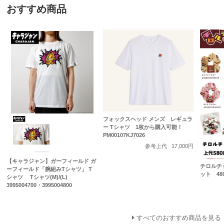
おすすめ商品
フォックスヘッド メンズ レギュラ
ー Tシャツ 1枚から購入可能！
PM00107KJ7026
参考上代
17,000円
【キャラジャン】ガーフィールド ガ
チロルチ
ーフィールド「腕組みTシャツ」 T
ット 48
シャツ Tシャツ(M)/(L)
3995004700・3995004800
すべてのおすすめ商品を見る