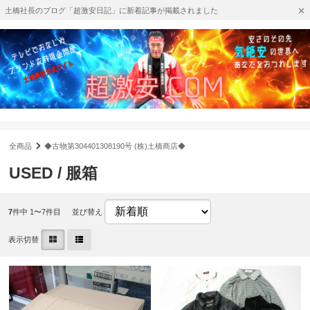
土橋社長のブログ「超激安日記」に新着記事が掲載されました
全商品
◆古物第304401308190号 (株)土橋商店◆
USED / 服箱
7
件中 1〜7件目
並び替え
表示切替