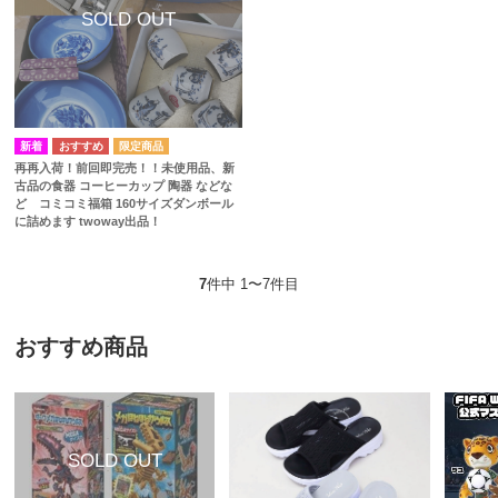
再再入荷！前回即完売！！未使用品、新
古品の食器 コーヒーカップ 陶器 などな
ど コミコミ福箱 160サイズダンボール
に詰めます twoway出品！
7
件中 1〜7件目
おすすめ商品