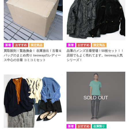
買取殺到！緊急換金！ 在庫放出！古着＆
品薄のメンズ古着登場！50枚セット！！
バッグのまとめ売り twowayのレディー
店頭でもよく売れてます。twoway人気
ス中心の古着 コミコミセット
シリーズ！
在庫限り