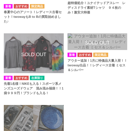
超特価処分！ユナイテッドアスレー レ
ディスドライ素材Tシャツ ９４枚の
春夏中心のアソート！レディース古着セ
み！激安大特価
ット！twowayもB to Bの買取始めまし
た♪
アウター追加！1月に特価品大量入荷！！
twoway出品！！レディース古着 ミセス
＆シルバー
在庫限り
先着1名様！NIKEも入る！スポーツ系メ
ンズユーズドウェア 混み混み福袋！！1
袋９９９円！ブランドも入る！