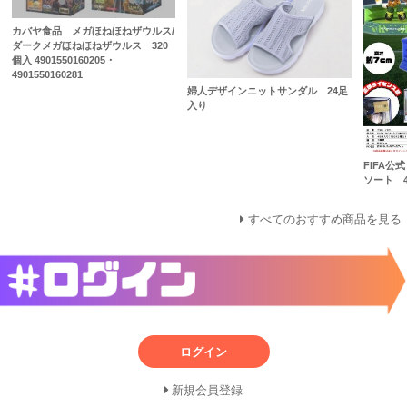
カバヤ食品 メガほねほねザウルス/
ダークメガほねほねザウルス 320
個入 4901550160205・
4901550160281
婦人デザインニットサンダル 24足
入り
FIFA公
ソート 4
すべてのおすすめ商品を見る
ログイン
新規会員登録