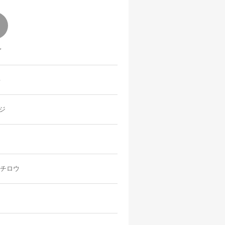
事
ジ
イチロウ