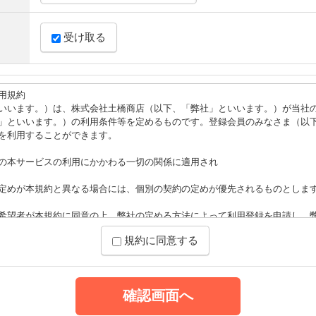
受け取る
用規約
いいます。）は、株式会社土橋商店（以下、「弊社」といいます。）が当社
」といいます。）の利用条件等を定めるものです。登録会員のみなさま（以
を利用することができます。
の本サービスの利用にかかわる一切の関係に適用され
定めが本規約と異なる場合には、個別の契約の定めが優先されるものとしま
希望者が本規約に同意の上、弊社の定める方法によって利用登録を申請し、
録が完了するものとします。
規約に同意する
録の申請を相当でないと判断した場合、利用登録の申請を承認しないことが
て一切の開示義務を負わないものとします。
申請を承認した場合であっても、下記の事由がある場合には、利用登録を当
事項があることが判明した場合
又はかつて違反したことがある者であることが判明した場合