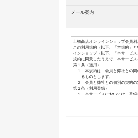
メール案内
土橋商店オンラインショップ会員利
この利用規約（以下、「本規約」と
インショップ（以下、「本サービス
規約に同意したうえで、本サービス
第１条（適用）
１ 本規約は、会員と弊社との間
るものとします。
２ 会員と弊社との個別の契約の
第２条（利用登録）
１ 本サービスにおいては、登録
者に通知することによって、利用登
２ 弊社は、登録希望者の利用登
ない場合に、弊社はその理由につい
３ 弊社は、いったん利用登録の
ことができるものとします。
⑴ 利用登録の申請内容に虚偽の
⑵ 会員が本規約に違反したこと