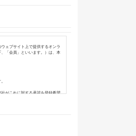
のウェブサイト上で提供するオンラ
下、「会員」といいます。）は、本
す。
弊社がこれに対する承認を登録希望
あります。利用登録の申請を承認し
該会員に通知することなく抹消する