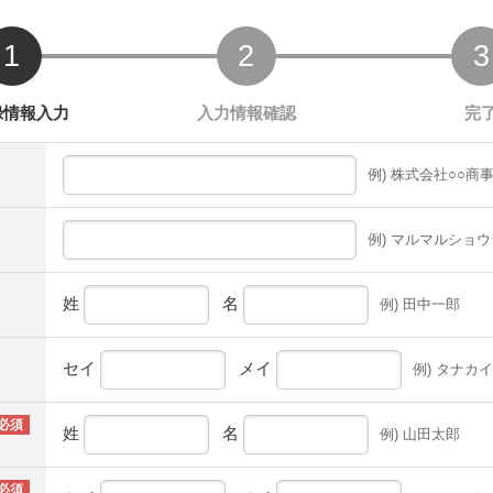
例) 株式会社○○商
例) マルマルショウ
姓
名
例) 田中一郎
セイ
メイ
例) タナカ
姓
名
例) 山田太郎