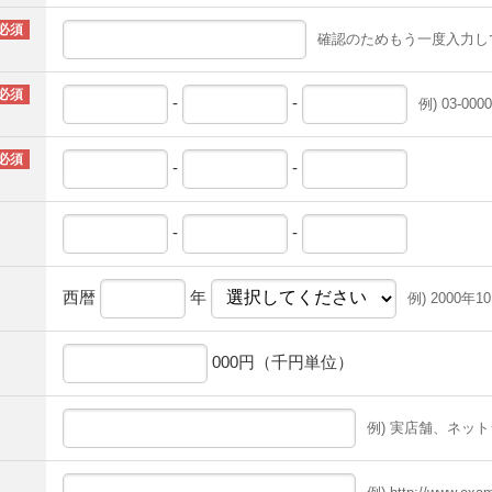
確認のためもう一度入力し
-
-
例) 03-0000
-
-
-
-
西暦
年
例) 2000年1
000円（千円単位）
例) 実店舗、ネッ