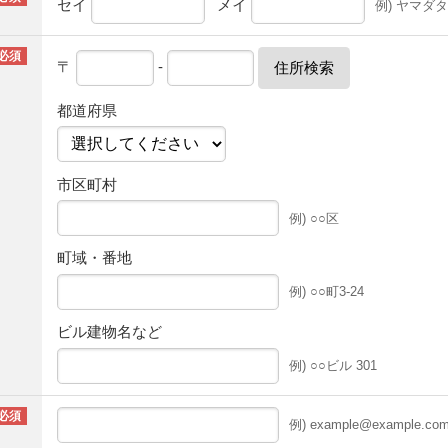
セイ
メイ
例) ヤマダ
〒
-
住所検索
都道府県
市区町村
例) ○○区
町域・番地
例) ○○町3-24
ビル建物名など
例) ○○ビル 301
例) example@example.co