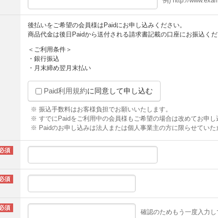
例) http://www.exa
後払いをご希望の会員様はPaidにお申し込みください。
商品代金は後日Paidから送付される請求書記載の口座にお振込く
＜ご利用条件＞
・銀行振込
・月末締め翌月末払い
Paid利用規約
に同意して申し込む
※ 振込手数料はお客様負担でお願いいたします。
※ すでにPaidをご利用中の会員様もご希望の場合は改めてお申
※ Paidのお申し込みは法人または個人事業主の方に限らせてい
確認のためもう一度入力し