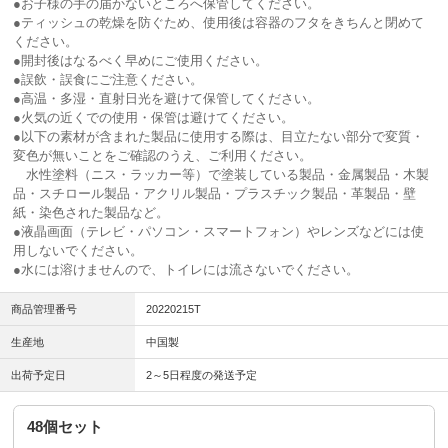
●お子様の手の届かないところへ保管してください。
●ティッシュの乾燥を防ぐため、使用後は容器のフタをきちんと閉めて
ください。
●開封後はなるべく早めにご使用ください。
●誤飲・誤食にご注意ください。
●高温・多湿・直射日光を避けて保管してください。
●火気の近くでの使用・保管は避けてください。
●以下の素材が含まれた製品に使用する際は、目立たない部分で変質・
変色が無いことをご確認のうえ、ご利用ください。
水性塗料（ニス・ラッカー等）で塗装している製品・金属製品・木製
品・スチロール製品・アクリル製品・プラスチック製品・革製品・壁
紙・染色された製品など。
●液晶画面（テレビ・パソコン・スマートフォン）やレンズなどには使
用しないでください。
●水には溶けませんので、トイレには流さないでください。
商品管理番号
20220215T
生産地
中国製
出荷予定日
2～5日程度の発送予定
48個セット