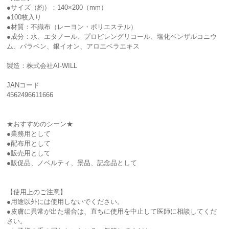
●サイズ（約）：140×200（mm）
●100枚入り
●材質：不織布（レーヨン・ポリエステル）
●成分：水、エタノール、プロピレングリコール、塩化ベンザルコニウ
ム、パラベン、銀イオン、アロエベラエキス
製造：株式会社AI-WILL
JANコード
4562496611666
★おすすめのシーン★
●業務用として
●配布用として
●販売用として
●販促品、ノベルティ、景品、記念品として
【使用上のご注意】
●用途以外には使用しないでください。
●皮膚に異常が出た場合は、直ちに使用を中止して医師に相談してくだ
さい。