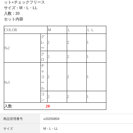
ット+チェックフリース
サイズ：M・L・LL
入数：20
セット内容
COLOR
Ｍ
Ｌ
ＬＬ
グ
レ
2
2
1
№2
ー
ク
2
2
1
ロ
チ
ャ
コ
2
2
1
№3
ー
ル
コ
2
2
1
ン
入数
20
商品管理番号
s20250804
サイズ
M・L・LL