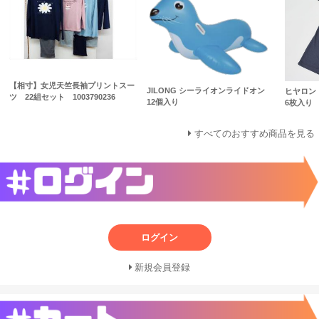
【相寸】女児天竺長袖プリントスー
JILONG シーライオンライドオン
ヒヤロン
ツ 22組セット 1003790236
12個入り
6枚入り
すべてのおすすめ商品を見る
ログイン
新規会員登録