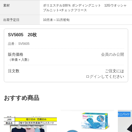
素材
ポリエステル100％ ボンディングニット 12Gウオッシャ
ブルニット+チェックフリース
出荷予定日
10月末～11月初旬
SV5605 20枚
品番
SV5605
販売価格
会員のみ公開
（単価 × 入数）
注文数
ご注文には
ログイン
してください
おすすめ商品