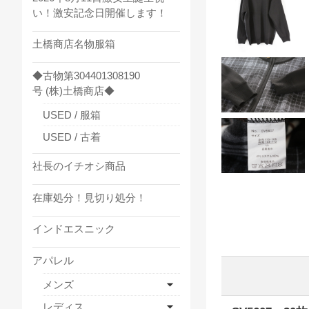
い！激安記念日開催します！
土橋商店名物服箱
◆古物第304401308190
号 (株)土橋商店◆
USED / 服箱
USED / 古着
社長のイチオシ商品
在庫処分！見切り処分！
インドエスニック
アパレル
メンズ
レディス