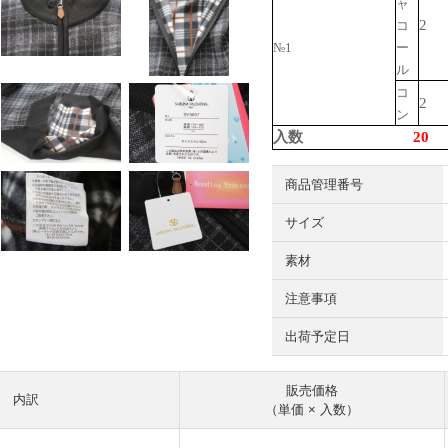
ャ
2
コ
№1
ー
ル
コ
2
ン
入数
20
商品管理番号
サイズ
素材
注意事項
出荷予定日
販売価格
内訳
（単価 × 入数）