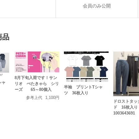
会員のみ公開
商品
8月下旬入荷です！サン
シャ
リオ ぺたきゃら シリ
半袖 プリントTシャ
り
ーズ 65～80個入
ツ 36枚入り
参考上代
1,100円
ドロストタッ
ド 16枚入り
1003643691