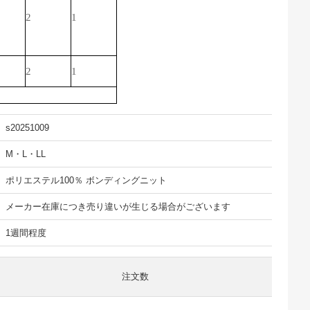
2
1
2
1
s20251009
M・L・LL
ポリエステル100％ ボンディングニット
メーカー在庫につき売り違いが生じる場合がございます
1週間程度
注文数