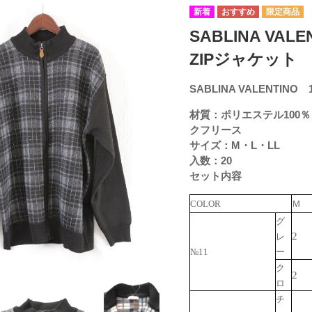
SABLINA VA
ZIPジャケット 2
SABLINA VALENTI
材質：ポリエステル100
クフリース
サイズ：M・L・LL
入数：20
セット内容
COLOR
Ｍ
グ
2
レ
№11
ー
ク
2
ロ
チ