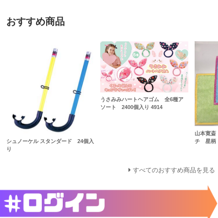
おすすめ商品
うさみみハートヘアゴム 全6種ア
ソート 2400個入り 4914
山本寛斎
チ 星柄 
シュノーケル スタンダード 24個入
り
すべてのおすすめ商品を見る