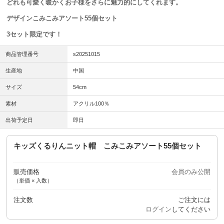
どれも可愛く暖かくお子様をさらに魅力的にしてくれます。
デザインこみこみアソート55個セット
3セット限定です！
商品管理番号
s20251015
生産地
中国
サイズ
54cm
素材
アクリル100％
出荷予定日
即日
キッズくるりんニット帽 こみこみアソート55個セット
販売価格
会員のみ公開
（単価 × 入数）
注文数
ご注文には
ログイン
してください