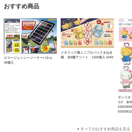
おすすめ商品
メタリック風ミニプルバックまねき
猫 全8種アソート 1200個入 5449
エマージェンシーソーラーパネル
48個入
サンリオ
ル3 全
6320360
63203612
すべてのおすすめ商品を見る