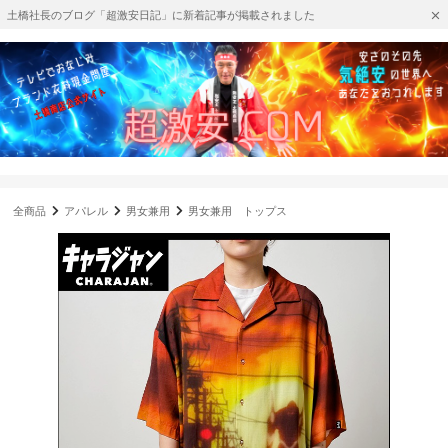
土橋社長のブログ「超激安日記」に新着記事が掲載されました
全商品
アパレル
男女兼用
男女兼用 トップス