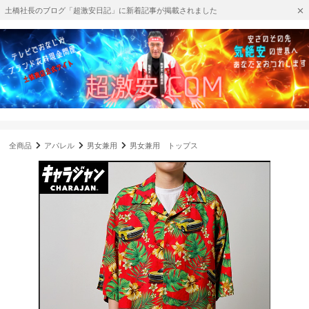
土橋社長のブログ「超激安日記」に新着記事が掲載されました
全商品
アパレル
男女兼用
男女兼用 トップス