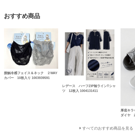
おすすめ商品
接触冷感フェイス＆ネック ２WAY
カバー 10枚入り 1003939591
レデース ハーフZIP袖ラインTシャ
ツ 12枚入 1004131411
厚底キラ
ダイヤ 
すべてのおすすめ商品を見る