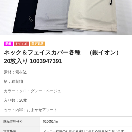
ネック＆フェイスカバー各種 （銀イオン）
20枚入り 1003947391
素材；素材込
柄；猫刺繍
カラー；クロ・グレー・ベージュ
入り数；20枚
セット内容；おまかせアソート
商品管理番号
0260514in
注意事項
メーカー在庫のため売り違いが生じる場合がございます