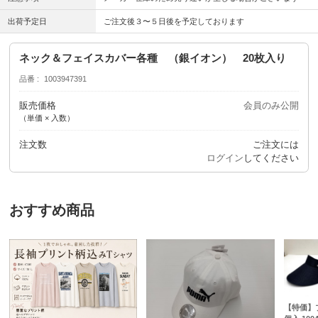
出荷予定日
ご注文後３〜５日後を予定しております
ネック＆フェイスカバー各種 （銀イオン） 20枚入り
品番
1003947391
販売価格
会員のみ公開
（単価 × 入数）
注文数
ご注文には
ログイン
してください
おすすめ商品
【特価】