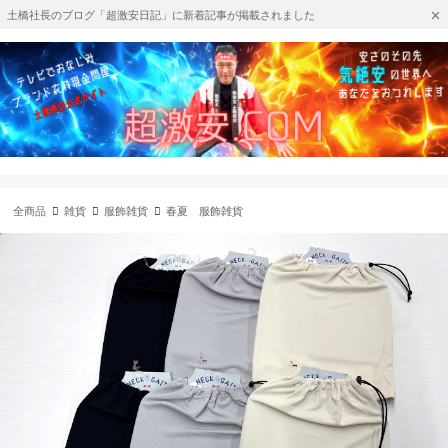
土橋社長のブログ「超激安日記」に新着記事が掲載されました
全商品
雑貨
服飾雑貨
春夏 服飾雑貨