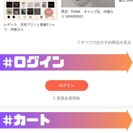
個入 1004
男児 PUMA キャップ込 20個入
り 1004053621
レディス 天竺プリント長袖Tシャ
ツ 30枚入り
すべてのおすすめ商品を見る
ログイン
新規会員登録