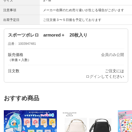
サイズ
S・M
注意事項
メーカー在庫のため売り違いが生じる場合がございます
出荷予定日
ご注文後３〜５日後を予定しております
スポーツボレロ armored＋ 20枚入り
品番
1003947481
販売価格
会員のみ公開
（単価 × 入数）
注文数
ご注文には
ログイン
してください
おすすめ商品