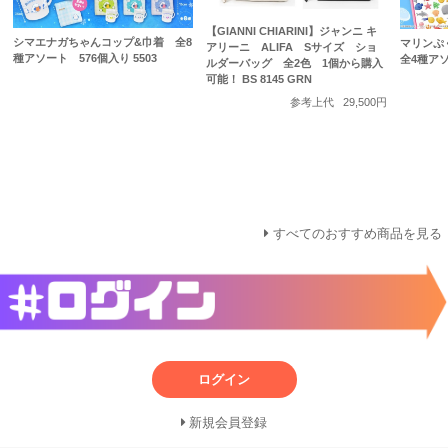
【GIANNI CHIARINI】ジャンニ キ
シマエナガちゃんコップ&巾着 全8
マリンぷ
アリーニ ALIFA Sサイズ ショ
種アソート 576個入り 5503
全4種アソ
ルダーバッグ 全2色 1個から購入
可能！ BS 8145 GRN
参考上代
29,500円
すべてのおすすめ商品を見る
ログイン
新規会員登録