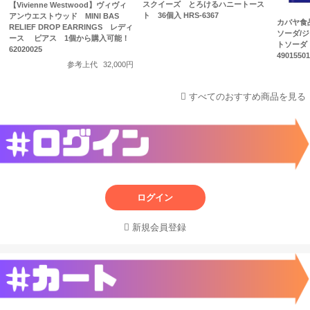
スクイーズ とろけるハニートース
【Vivienne Westwood】ヴィヴィ
ト 36個入 HRS-6367
アンウエストウッド MINI BAS
カバヤ食
RELIEF DROP EARRINGS レディ
ソーダ/
ース ピアス 1個から購入可能！
トソーダ 
62020025
4901550
参考上代
32,000円
すべてのおすすめ商品を見る
ログイン
新規会員登録