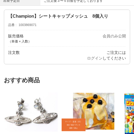
出荷予定日
ご注文後３〜５日後を予定しております
【Champion】シートキャップメッシュ 8個入り
品番
1003869071
販売価格
会員のみ公開
（単価 × 入数）
注文数
ご注文には
ログイン
してください
おすすめ商品