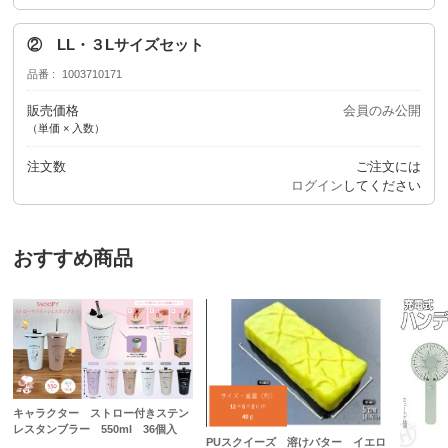
② LL・３Lサイズセット
品番
1003710171
販売価格
会員のみ公開
（単価 × 入数）
注文数
ご注文には
ログイン
してください
おすすめ商品
キャラクター ストロー付きステン
レスタンブラー 550ml 36個入
PUスクイーズ 溶けバター イエロ