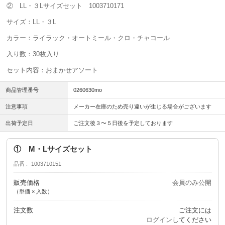
② LL・３Lサイズセット 1003710171
サイズ：LL・３L
カラー：ライラック・オートミール・クロ・チャコール
入り数：30枚入り
セット内容：おまかせアソート
商品管理番号
0260630mo
注意事項
メーカー在庫のため売り違いが生じる場合がございます
出荷予定日
ご注文後３〜５日後を予定しております
① M・Lサイズセット
品番
1003710151
販売価格
会員のみ公開
（単価 × 入数）
注文数
ご注文には
ログイン
してください