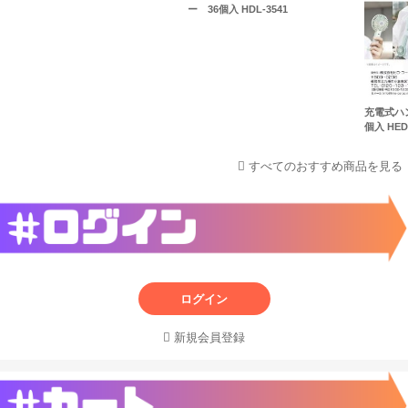
ー 36個入 HDL-3541
充電式ハ
個入 HED-
すべてのおすすめ商品を見る
ログイン
新規会員登録