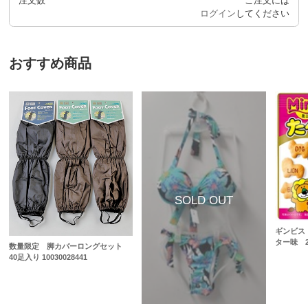
注文数
ご注文には
ログイン
してください
おすすめ商品
ギンビス
ター味 24
数量限定 脚カバーロングセット
40足入り 10030028441