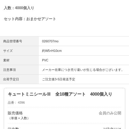
入数：4000個入り
セット内容：おまかせアソート
商品管理番号
0260707mo
サイズ
約W5×H10cm
素材
PVC
注意事項
メーカー在庫につき売り違いが生じる場合がございます。
出荷予定日
ご注文後3-5日発送予定
キュートミニシールⅢ 全10種アソート 4000個入り
品番
4396
販売価格
会員のみ公開
（単価 × 入数）