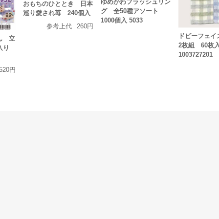
ゆめかわフラッシュリン
おもちのひととき 日本
グ 全50種アソート
巡り愛され苺 240個入
1000個入 5033
参考上代
260円
ドビーフェ
ん 立
2枚組 60枚
入り
1003727201
520円