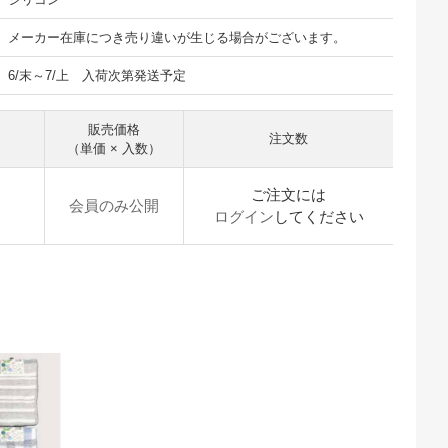
メーカー在庫につき売り違いが生じる場合がございます。
6/末～7/上 入荷次第発送予定
販売価格
注文数
（単価 × 入数）
ご注文には
会員のみ公開
ログイン
してください