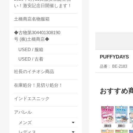
い！激安記念日開催します！
土橋商店名物服箱
◆古物第304401308190
号 (株)土橋商店◆
USED / 服箱
PUFFYDA
USED / 古着
品番
BE-2183
社長のイチオシ商品
在庫処分！見切り処分！
おすすめ
インドエスニック
アパレル
メンズ
レディス