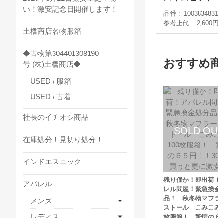
い！激安記念日開催します！
品番
1003834831
参考上代
2,600
土橋商店名物服箱
◆古物第304401308190
おすすめ
号 (株)土橋商店◆
USED / 服箱
USED / 古着
社長のイチオシ商品
在庫処分！見切り処分！
インドエスニック
残り僅か！即出荷
アパレル
レル問屋！緊急換
品！ 秋冬物マフ
メンズ
ストール こみこみ
レディス
枚服箱！ 驚愕の