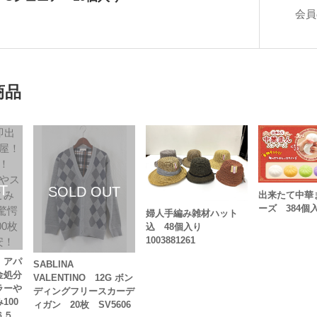
会員
円
商品
出来たて中華
ーズ 384個
婦人手編み雑材ハット
込 48個入り
1003881261
！アパ
SABLINA
金処分
VALENTINO 12G ボン
ラーや
ディングフリースカーデ
100
ィガン 20枚 SV5606
６５