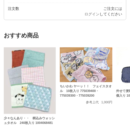
注文数
ご注文には
ログイン
してください
おすすめ商品
ちいかわ ヤーッ！！ フェイスタオ
外せて便
ル 10枚入り 775039400・
個入り 100
775039300・775039200
参考上代
1,000円
少々なんあり・・ 柄込みウォッシ
ュタオル 240枚入り 1004068481