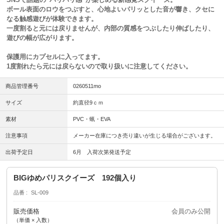
ボール表面のロウをつぶすと、心地よいパリッとした音が響き、クセに
なる触感遊びが体験できます。
一度割ると元には戻りませんが、内部の質感をつぶしたり伸ばしたり、
遊びの幅が広がります。
保護用にカプセルに入ってます。
1度割れたら元には戻らないので取り扱いに注意してください。
商品管理番号
0260511mo
サイズ
約直径9ｃｍ
素材
PVC・蝋・EVA
注意事項
メーカー在庫につき売り違いが生じる場合がございます。
出荷予定日
6月 入荷次第発送予定
BIGゆめパリスクイーズ 192個入り
品番
SL-009
販売価格
会員のみ公開
（単価 × 入数）