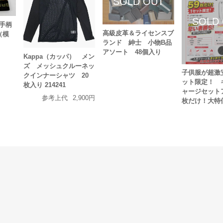
派手柄
高級皮革＆ライセンスブ
（模
ランド 紳士 小物B品
アソート 48個入り
Kappa（カッパ） メン
ズ メッシュクルーネッ
子供服が超激
クインナーシャツ 20
ット限定！ 
枚入り 214241
ャージセットア
参考上代
2,900円
枚だけ！大特