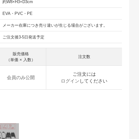
約W8×H3×D3cm
EVA・PVC・PE
メーカー在庫につき売り違いが生じる場合がございます。
ご注文後3-5日発送予定
販売価格
注文数
（単価 × 入数）
ご注文には
会員のみ公開
ログイン
してください