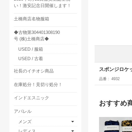
い！激安記念日開催します！
土橋商店名物服箱
◆古物第304401308190
号 (株)土橋商店◆
USED / 服箱
USED / 古着
スポンジロケッ
社長のイチオシ商品
品番
4932
在庫処分！見切り処分！
インドエスニック
おすすめ
アパレル
メンズ
レディス