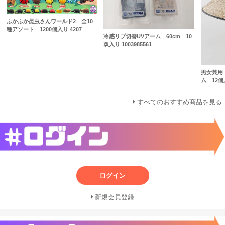
ぷかぷか昆虫さんワールド2 全10
種アソート 1200個入り 4207
冷感リブ切替UVアーム 60cm 10
双入り 1003985561
男女兼用
ム 12個入
すべてのおすすめ商品を見る
ログイン
新規会員登録