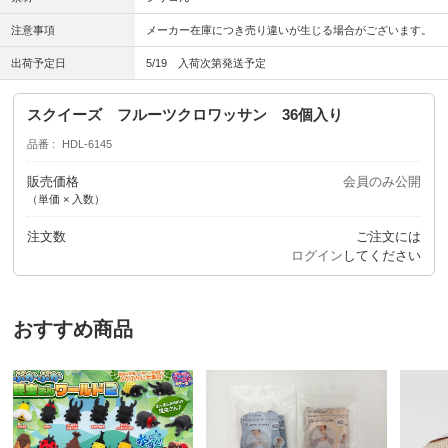
注意事項
メーカー在庫につき売り違いが生じる場合がございます。
出荷予定日
5/19 入荷次第発送予定
スクイーズ フルーツクロワッサン 36個入り
品番
HDL-6145
販売価格
会員のみ公開
（単価 × 入数）
注文数
ご注文には
ログイン
してください
おすすめ商品