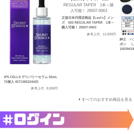
正規日本代理店商品【Levi's】メン
ズ 502 REGULAR TAPER 1本～
購入可能！ 29507-0063
参考上代
13,000円
紳士 ハ
ポン （
10039419
iPS CELLS デリバリーセラム 55mL
72個入 4571365224425
参考上代
8,000円
すべてのおすすめ商品を見る