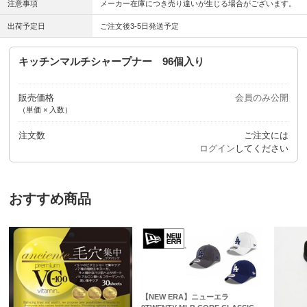
注意事項
メーカー在庫につき売り違いが生じる場合がございます。
出荷予定日
ご注文後3-5日発送予定
キッチンマルチシャープナー 96個入り
販売価格
会員のみ公開
（単価 × 入数）
注文数
ご注文には
ログイン
してください
おすすめ商品
【NEW ERA】ニューエラ