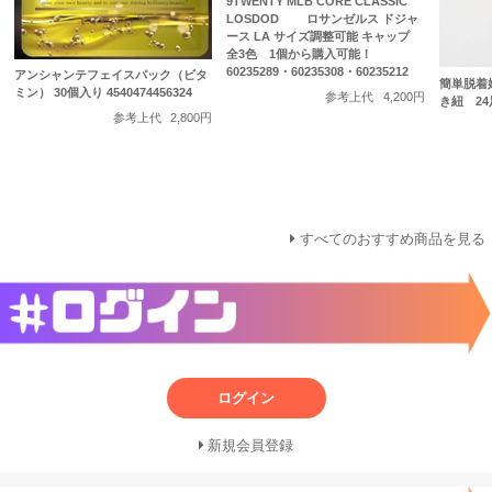
9TWENTY MLB CORE CLASSIC
LOSDOD ロサンゼルス ドジャ
ース LA サイズ調整可能 キャップ
全3色 1個から購入可能！
60235289・60235308・60235212
アンシャンテフェイスパック（ビタ
簡単脱着
ミン） 30個入り 4540474456324
参考上代
4,200円
き紐 2
参考上代
2,800円
すべてのおすすめ商品を見る
ログイン
新規会員登録