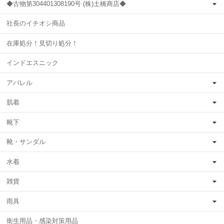
◆古物第304401308190号 (株)土橋商店◆
社長のイチオシ商品
在庫処分！見切り処分！
インドエスニック
アパレル
肌着
靴下
靴・サンダル
水着
雑貨
雨具
衛生用品・感染対策用品