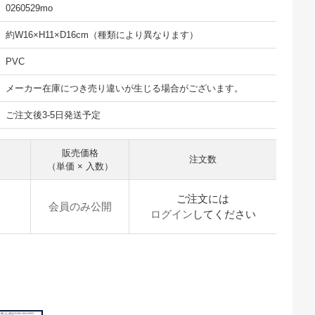
0260529mo
約W16×H11×D16cm（種類により異なります）
PVC
メーカー在庫につき売り違いが生じる場合がございます。
ご注文後3-5日発送予定
販売価格
注文数
（単価 × 入数）
ご注文には
会員のみ公開
ログイン
してください