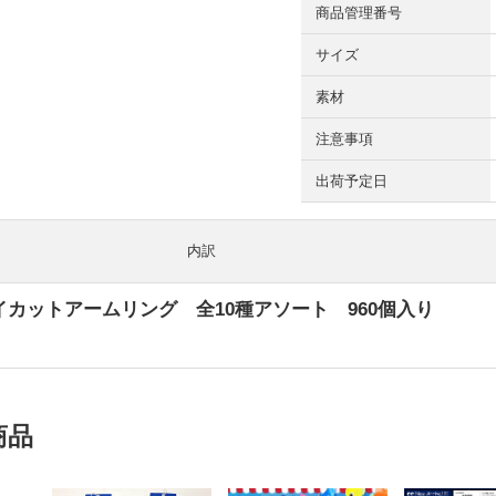
商品管理番号
サイズ
素材
注意事項
出荷予定日
内訳
カットアームリング 全10種アソート 960個入り
商品