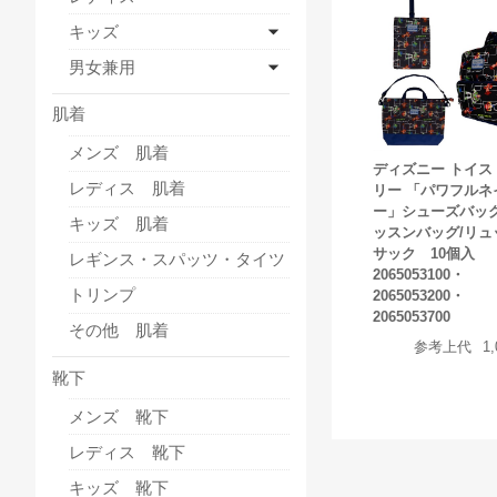
キッズ
男女兼用
肌着
メンズ 肌着
ディズニー トイス
レディス 肌着
リー 「パワフルネ
ー」シューズバッグ
キッズ 肌着
ッスンバッグ/リュ
サック 10個入
レギンス・スパッツ・タイツ
2065053100・
トリンプ
2065053200・
2065053700
その他 肌着
参考上代
1
靴下
メンズ 靴下
レディス 靴下
キッズ 靴下