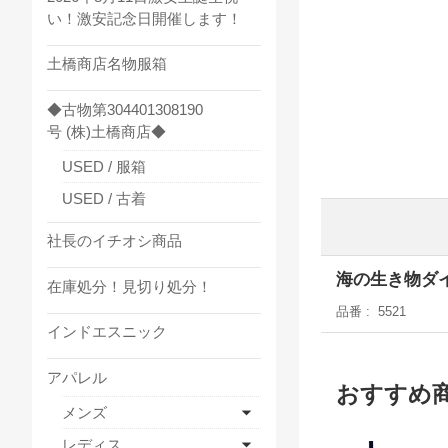
い！激安記念日開催します！
土橋商店名物服箱
◆古物第304401308190
号 (株)土橋商店◆
USED / 服箱
USED / 古着
社長のイチオシ商品
海の生き物ダイ
在庫処分！見切り処分！
品番
5521
インドエスニック
アパレル
おすすめ
メンズ
レディス