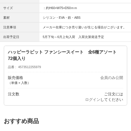
サイズ
：約H60×W75×D50ｍｍ
素材
シリコン・EVA・鉄・ABS
注意事項
メーカー在庫につき売り違いが生じる場合がございます。
出荷予定日
5月下旬～6月上旬入荷 入荷次第発送予定
ハッピーラビット ファンシースイート 全6種アソート
72個入り
品番
4573512255979
販売価格
会員のみ公開
（単価 × 入数）
注文数
ご注文には
ログイン
してください
おすすめ商品