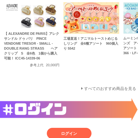
【 ALEXANDRE DE PARIS】アレク
ムーミン
工場直送！アニマルトーストめじる
サンドル ドゥ パリ PINCE
ンズ アイ
しリング 全6種アソート 960個入
VENDOME TRESOR - SMALL -
アソート 
り 5542
DOUBLE RANG STRASS ヘア
366・LF-
クリップ S 全6色 1個から購入
可能！ ICC45-14339-06
参考上代
20,000円
すべてのおすすめ商品を見る
ログイン