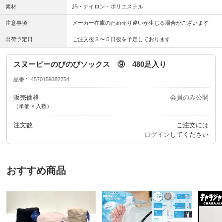
素材
綿・ナイロン・ポリエステル
注意事項
メーカー在庫のため売り違いが生じる場合がございます
出荷予定日
ご注文後３〜５日後を予定しております
スヌーピーのびのびソックス ⑨ 480足入り
品番
4570159382754
販売価格
会員のみ公開
（単価 × 入数）
注文数
ご注文には
ログイン
してください
おすすめ商品