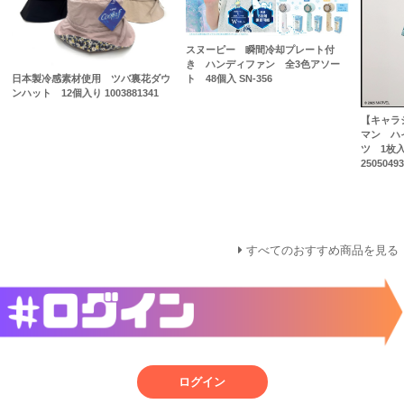
スヌーピー 瞬間冷却プレート付
き ハンディファン 全3色アソー
ト 48個入 SN-356
日本製冷感素材使用 ツバ裏花ダウ
ンハット 12個入り 1003881341
【キャラジ
マン ハ
ツ 1枚入り
25050493
すべてのおすすめ商品を見る
ログイン