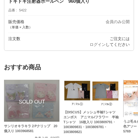
ドキドキ注射器ボールペン 960個入り
品番
5422
販売価格
会員のみ公開
（単価 × 入数）
注文数
ご注文には
ログイン
してください
おすすめ商品
【DISCUS】メッシュ半袖Tシャツ
エンボス アニマル/フラワー 半袖
うぶ毛＆
Tシャツ 16枚入り 1003809791・
サンリオキラキラ２Pクリップ 20
色アソート
1003809831・1003809781・
個入り 1003968581
5769
1003809821
参考上代
500円