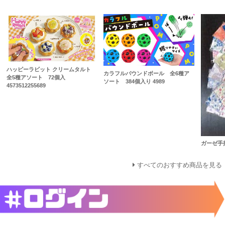
ハッピーラビット クリームタルト
カラフルバウンドボール 全6種ア
全5種アソート 72個入
ソート 384個入り 4989
4573512255689
ガーゼ手拭い
すべてのおすすめ商品を見る