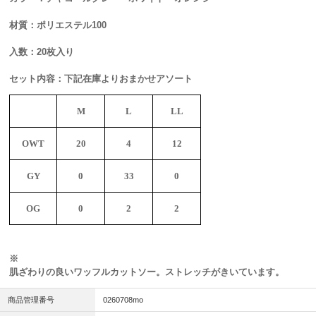
材質：ポリエステル100
入数：20枚入り
セット内容：下記在庫よりおまかせアソート
M
L
LL
OWT
20
4
12
GY
0
33
0
OG
0
2
2
※
肌ざわりの良いワッフルカットソー。ストレッチがきいています。
商品管理番号
0260708mo