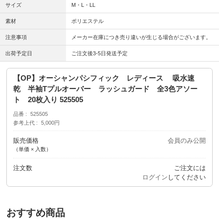
サイズ
M・L・LL
素材
ポリエステル
注意事項
メーカー在庫につき売り違いが生じる場合がございます。
出荷予定日
ご注文後3-5日発送予定
【OP】オーシャンパシフィック レディース 吸水速
乾 半袖Tプルオーバー ラッシュガード 全3色アソー
ト 20枚入り 525505
品番
525505
参考上代
5,000円
販売価格
会員のみ公開
（単価 × 入数）
注文数
ご注文には
ログイン
してください
おすすめ商品