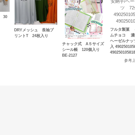
 30
フルタ製菓 
DRYメッシュ 長袖プ
ムチョコ 濃
リントT 24枚入り
ヘーゼルナッ
チャック式 A５サイズ
入 490250105
シール帳 120個入り
49025010581
BE-2127
参考