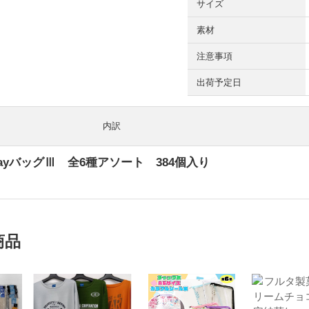
サイズ
素材
注意事項
出荷予定日
内訳
ayバッグⅢ 全6種アソート 384個入り
商品