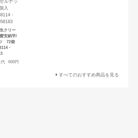
生クリー
蜜安納芋/
ツ 72個
8114・
83
上代
600円
すべてのおすすめ商品を見る