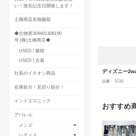
い！激安記念日開催します！
土橋商店名物服箱
◆古物第304401308190
号 (株)土橋商店◆
USED / 服箱
USED / 古着
ディズニー2w
社長のイチオシ商品
品番
5720
在庫処分！見切り処分！
インドエスニック
おすすめ
アパレル
メンズ
レディス