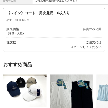
出荷予定日
ご注文後一週間を予定しております
《レイン》コート 男女兼用 6枚入り
品番
1003967771
販売価格
会員のみ公開
（単価 × 入数）
注文数
ご注文には
ログイン
してください
おすすめ商品