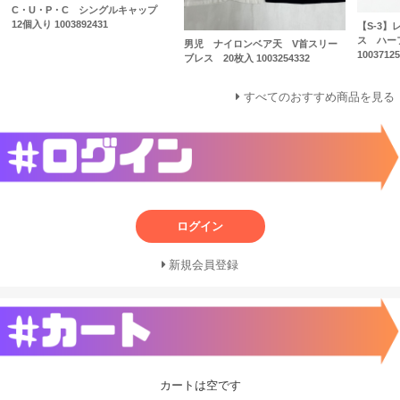
C・U・P・C シングルキャップ
12個入り 1003892431
【S-3
ス ハー
男児 ナイロンベア天 V首スリー
10037125
ブレス 20枚入 1003254332
すべてのおすすめ商品を見る
ログイン
新規会員登録
カートは空です