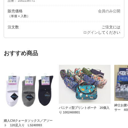
品番
1002238771
販売価格
会員のみ公開
（単価 × 入数）
注文数
ご注文には
ログイン
してください
おすすめ商品
紳士お腹
バニティ型プリントポーチ 20個入
サー 4
り 1002460801
婦人CMクォータソックス／アソー
ト 120足入り LS240993