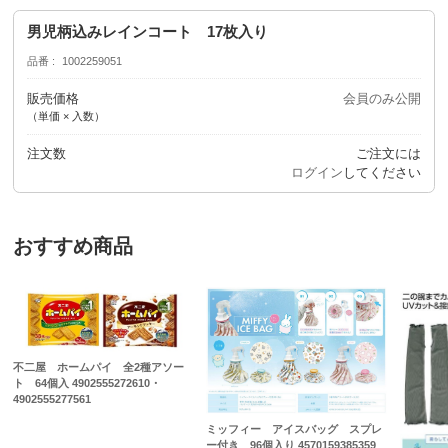
男児柄込みレインコート 17枚入り
品番
1002259051
販売価格
会員のみ公開
（単価 × 入数）
注文数
ご注文には
ログイン
してください
おすすめ商品
不二屋 ホームパイ 全2種アソー
ト 64個入 4902555272610・
4902555277561
ミッフィー アイスバッグ スプレ
ー付き 96個入り 4570159385359