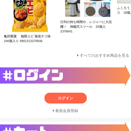
ふくろう
ス 18個入
行列の待ち時間や、レジャーに大活
躍！ 伸縮式スツール 20個入
2376641
亀田製菓 無限エビ 海老チリ味
100個入り 4901313270646
すべてのおすすめ商品を見る
ログイン
新規会員登録