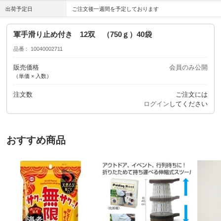
出荷予定日
ご注文後一週間を予定しております
軍手滑り止め付き 12双 （750ｇ）40袋
品番
10040002711
販売価格
会員のみ公開
（単価 × 入数）
注文数
ご注文には
ログイン
してください
おすすめ商品