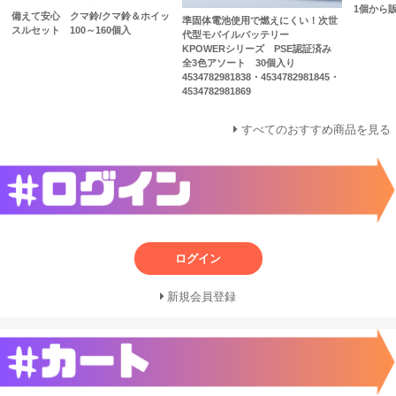
1個から
備えて安心 クマ鈴/クマ鈴＆ホイッ
準固体電池使用で燃えにくい！次世
スルセット 100～160個入
代型モバイルバッテリー
KPOWERシリーズ PSE認証済み
全3色アソート 30個入り
4534782981838・4534782981845・
4534782981869
すべてのおすすめ商品を見る
ログイン
新規会員登録