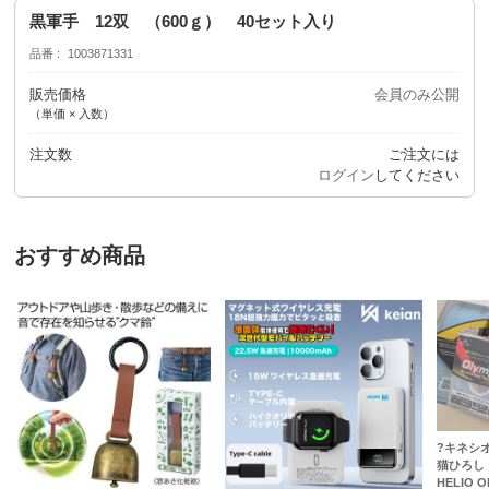
黒軍手 12双 （600ｇ） 40セット入り
品番
1003871331
販売価格
会員のみ公開
（単価 × 入数）
注文数
ご注文には
ログイン
してください
おすすめ商品
?キネシ
猫ひろし
HELIO Ol