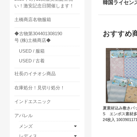
韓国ライセン
い！激安記念日開催します！
土橋商店名物服箱
おすすめ
◆古物第304401308190
号 (株)土橋商店◆
USED / 服箱
USED / 古着
社長のイチオシ商品
在庫処分！見切り処分！
インドエスニック
夏素材込み敷き
S エンボス素材
アパレル
24枚入 100390117
メンズ
レディス