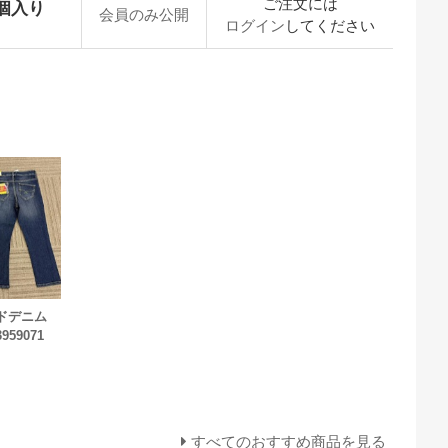
ご注文には
個入り
会員のみ公開
ログイン
してください
プドデニム
959071
すべてのおすすめ商品を見る