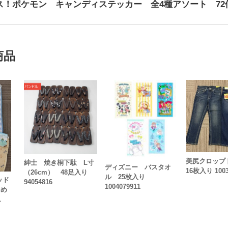
ス！ポケモン キャンディステッカー 全4種アソート 72
商品
美尻クロッ
紳士 焼き桐下駄 L寸
ディズニー バスタオ
16枚入り 1003
（26cm） 48足入り
ル 25枚入り
パッド
94054816
1004079911
多め
1