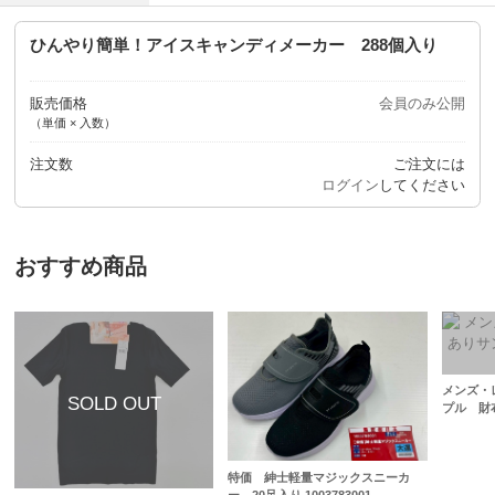
ひんやり簡単！アイスキャンディメーカー 288個入り
販売価格
会員のみ公開
（単価 × 入数）
注文数
ご注文には
ログイン
してください
おすすめ商品
メンズ・
プル 財
特価 紳士軽量マジックスニーカ
ー 20足入り 1003783001