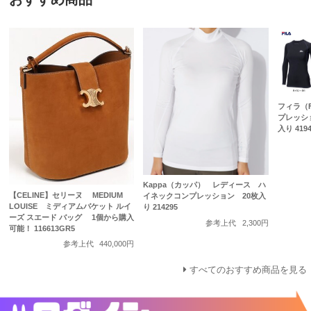
フィラ（
プレッシ
入り 4194
Kappa（カッパ） レディース ハ
【CELINE】セリーヌ MEDIUM
イネックコンプレッション 20枚入
LOUISE ミディアムバケット ルイ
り 214295
ーズ スエード バッグ 1個から購入
参考上代
2,300円
可能！ 116613GR5
参考上代
440,000円
すべてのおすすめ商品を見る