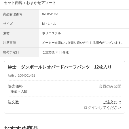
セット内容：おまかせアソート
商品管理番号
0260511mo
サイズ
M・L・LL
素材
ポリエステル
注意事項
メーカー在庫につき売り違いが生じる場合がございます。
出荷予定日
ご注文後3-5日発送
紳士 ダンボールレオパードハーフパンツ 12枚入り
品番
1004001461
販売価格
会員のみ公開
（単価 × 入数）
注文数
ご注文には
ログイン
してください
おすすめ商品