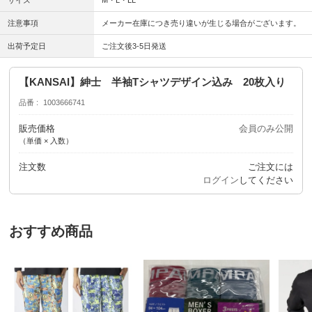
サイズ
M・L・LL
注意事項
メーカー在庫につき売り違いが生じる場合がございます。
出荷予定日
ご注文後3-5日発送
【KANSAI】紳士 半袖Tシャツデザイン込み 20枚入り
品番
1003666741
販売価格
会員のみ公開
（単価 × 入数）
注文数
ご注文には
ログイン
してください
おすすめ商品