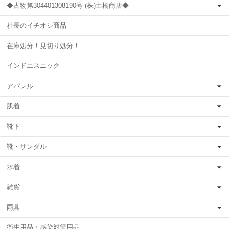
◆古物第304401308190号 (株)土橋商店◆
社長のイチオシ商品
在庫処分！見切り処分！
インドエスニック
アパレル
肌着
靴下
靴・サンダル
水着
雑貨
雨具
衛生用品・感染対策用品