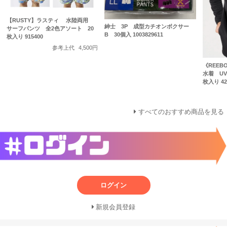
【RUSTY】ラスティ 水陸両用
紳士 3P 成型カチオンボクサー
サーフパンツ 全2色アソート 20
B 30個入 1003829611
枚入り 915400
参考上代
4,500円
《REE
水着 U
枚入り 42
すべてのおすすめ商品を見る
ログイン
新規会員登録