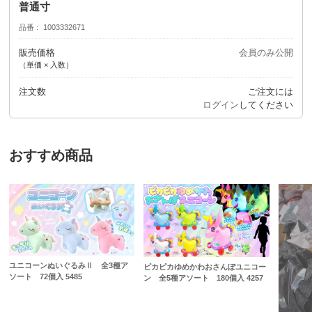
普通寸
品番
1003332671
販売価格
会員のみ公開
（単価 × 入数）
注文数
ご注文には
ログイン
してください
おすすめ商品
ユニコーンぬいぐるみⅡ 全3種ア
ピカピカゆめかわおさんぽユニコー
ソート 72個入 5485
ン 全5種アソート 180個入 4257