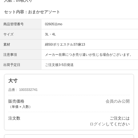
入数：20枚入り
セット内容：おまかせアソート
商品管理番号
0260511mo
サイズ
3L・4L
素材
綿50/ポリエステル37/麻13
注意事項
メーカー在庫につき売り違いが生じる場合がございます。
出荷予定日
ご注文後3-5日発送
大寸
品番
1003332741
販売価格
会員のみ公開
（単価 × 入数）
注文数
ご注文には
ログイン
してください