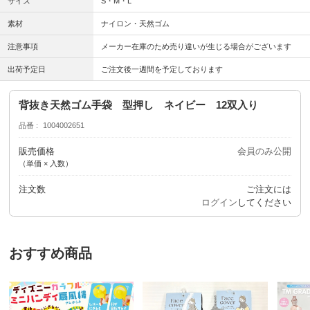
サイズ
S・M・L
素材
ナイロン・天然ゴム
注意事項
メーカー在庫のため売り違いが生じる場合がございます
出荷予定日
ご注文後一週間を予定しております
背抜き天然ゴム手袋 型押し ネイビー 12双入り
品番
1004002651
販売価格
会員のみ公開
（単価 × 入数）
注文数
ご注文には
ログイン
してください
おすすめ商品