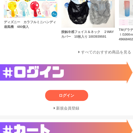
ディズニー カラフルミニハンディ
扇風機 480個入
TMグラデ 
接触冷感フェイス＆ネック ２WAY
ｌ/1000
カバー 10枚入り 1003939591
4966840
すべてのおすすめ商品を見る
ログイン
新規会員登録