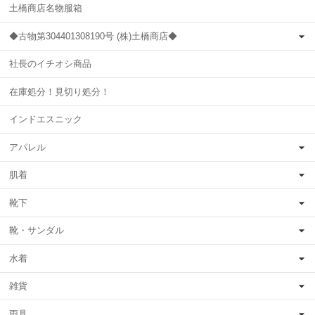
土橋商店名物服箱
◆古物第304401308190号 (株)土橋商店◆
社長のイチオシ商品
在庫処分！見切り処分！
インドエスニック
アパレル
肌着
靴下
靴・サンダル
水着
雑貨
雨具