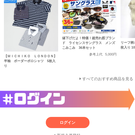
値下げだよ！特価！超売れ筋ブラン
リーフ柄
ド ライセンスサングラス メンズ
枚入り 10
こみこみ 36本セット
参考上代
5,000円
【ＭＩＣＨＩＫＯ ＬＯＮＤＯＮ】
半袖 ボーダーポロシャツ 5枚入
り
すべてのおすすめ商品を見る
ログイン