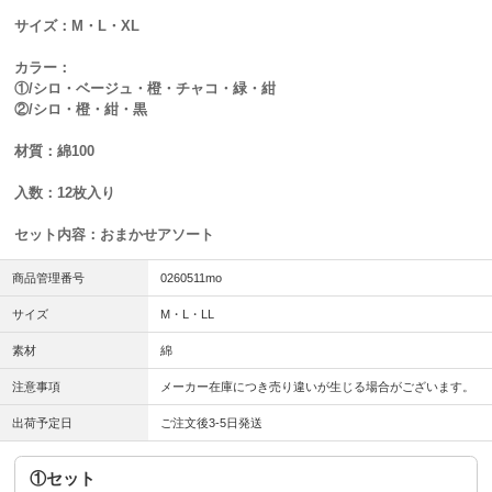
サイズ：M・L・XL
カラー：
①/シロ・ベージュ・橙・チャコ・緑・紺
②/シロ・橙・紺・黒
材質：綿100
入数：12枚入り
セット内容：おまかせアソート
商品管理番号
0260511mo
サイズ
M・L・LL
素材
綿
注意事項
メーカー在庫につき売り違いが生じる場合がございます。
出荷予定日
ご注文後3-5日発送
①セット