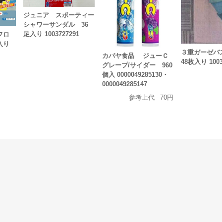
ジュニア スポーティー
シャワーサンダル 36
足入り 1003727291
フロ
入り
３重ガーゼ
カバヤ食品 ジューＣ
48枚入り 1003
グレープ/サイダー 960
個入 0000049285130・
0000049285147
参考上代
70円