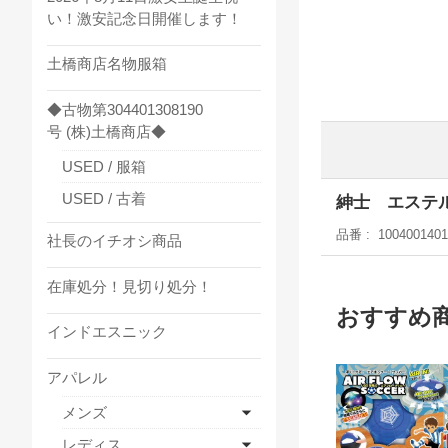
い！激安記念日開催します！
土橋商店名物服箱
◆古物第304401308190
号 (株)土橋商店◆
USED / 服箱
USED / 古着
紳士 エステル
品番
1004001401
社長のイチオシ商品
在庫処分！見切り処分！
おすすめ
インドエスニック
アパレル
メンズ
レディス