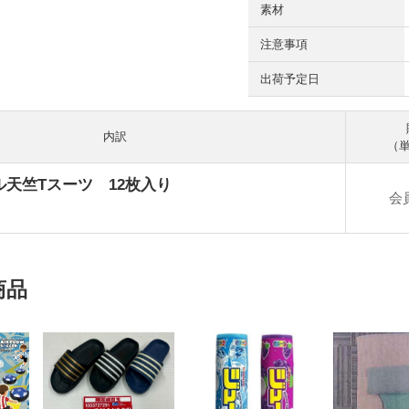
素材
注意事項
出荷予定日
内訳
（単
天竺Tスーツ 12枚入り
会
商品